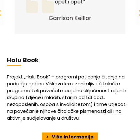
opet i opet.”
Garrison Kellior
Halu Book
Projekt „Halu Book“ – programi poticanja čitanja na
području općine Viškovo kroz zanimljive čitalačke
programe želi povećati socijalnu uključenost ciljanih
skupina (djece i mladih, starijih od 54 god.,
nezaposlenih, osoba s invaliditetom) i time utjecati
na povećanje njihove čitalačke pismenosti ali i na
aktivnije sudjelovanje u društvu.
Više informacija