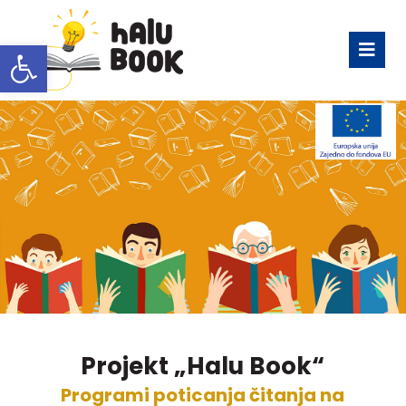
Open toolbar
Projekt „Halu Book“
Programi poticanja čitanja na