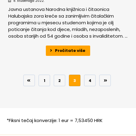
8. studenoga 2022.
Javna ustanova Narodna knjižnica i čitaonica
Halubajska zora kreće sa zanimljivim čitalačkim
programima u mjesecu studenom kojima je cilj
poticanje čitanja kod djece, mladih, nezaposlenih,
osoba starijih od 54 godine i osoba s invaliditetom. ...
Pročitate više
1
2
3
4
*Fiksni tečaj konverzije: 1 eur = 7,53450 HRK