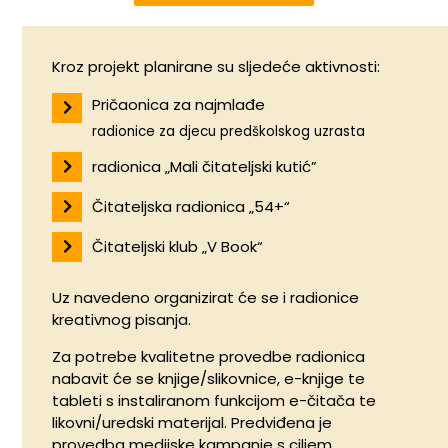
Kroz projekt planirane su sljedeće aktivnosti:
Pričaonica za najmlađe
radionice za djecu predškolskog uzrasta
radionica „Mali čitateljski kutić”
Čitateljska radionica „54+“
Čitateljski klub „V Book“
Uz navedeno organizirat će se i radionice
kreativnog pisanja.
Za potrebe kvalitetne provedbe radionica
nabavit će se knjige/slikovnice, e-knjige te
tableti s instaliranom funkcijom e-čitača te
likovni/uredski materijal. Predviđena je
provedba medijske kampanje s ciljem