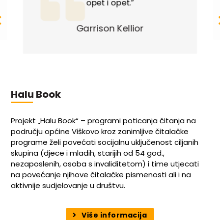
opet i opet.”
Garrison Kellior
Halu Book
Projekt „Halu Book“ – programi poticanja čitanja na
području općine Viškovo kroz zanimljive čitalačke
programe želi povećati socijalnu uključenost ciljanih
skupina (djece i mladih, starijih od 54 god.,
nezaposlenih, osoba s invaliditetom) i time utjecati
na povećanje njihove čitalačke pismenosti ali i na
aktivnije sudjelovanje u društvu.
Više informacija