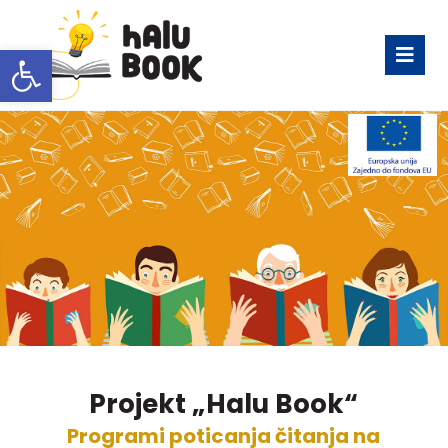
Open toolbar
Projekt „Halu Book“
Programi poticanja čitanja na