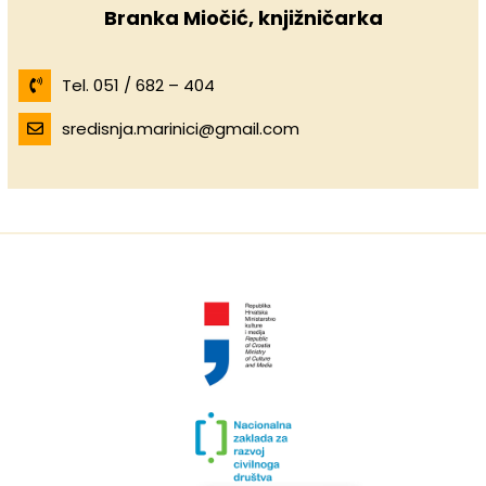
Branka Miočić, knjižničarka
Tel. 051 / 682 – 404
sredisnja.marinici@gmail.com